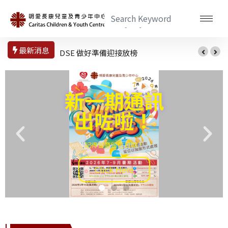
最新消息
「好好聽我講一講可以嗎？」兒童劇
新一期通訊
出咗啦！
記得留意留位日期！
Click Here