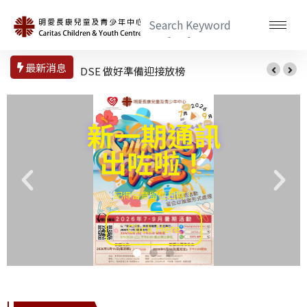
最新消息
「好好聽我講一講可以嗎？」兒童劇
新一期通訊
出咗啦！
記得留意留位日期！
Click Here