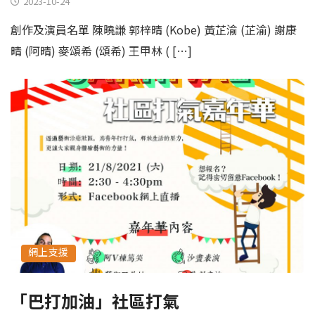
2023-10-24
創作及演員名單 陳曉謙 郭梓晴 (Kobe) 黃芷渝 (芷渝) 謝康
晴 (阿晴) 麥頌希 (頌希) 王甲林 ( […]
網上支援
「巴打加油」社區打氣