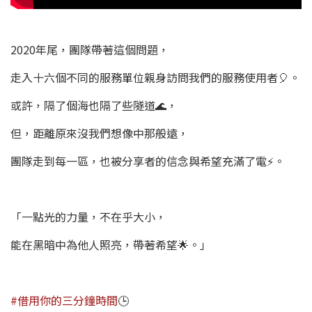
2020年尾，團隊帶著這個問題，​
走入十六個不同的服務單位親身訪問我們的服務使用者🎈。​
或許，隔了個海也隔了些隧道🌊，​
但，距離原來沒我們想像中那般遠，​
團隊走到每一區，也被分享者的信念與希望充滿了電⚡️。​
「一點光的力量，不在乎大小，​
能在黑暗中為他人照亮，帶著希望🌟。」​
#借用你的三分鐘時間
​🕒​