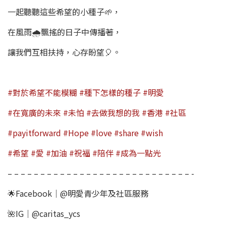
一起聽聽這些希望的小種子🌱，​
在風雨🌧飄搖的日子中傳播著，​
讓我們互相扶持，心存盼望🎈。​
#對於希望不能模糊
​
#種下怎樣的種子
​
#明愛​
#在寬廣的未來
​
#未怕
​
#去做我想的我
​
#香港
​
#社區
​ ​
#payitforward
​
#Hope
​
#love
​
#share
​
#wish​
#希望
​
#愛
​
#加油
​
#祝福
​
#陪伴
​
#成為一點光​
– – – – – – – – – – – – – – – – – – – – – – – – – – – – -​
🌟Facebook｜@明愛青少年及社區服務​
🌺IG｜@caritas_ycs​